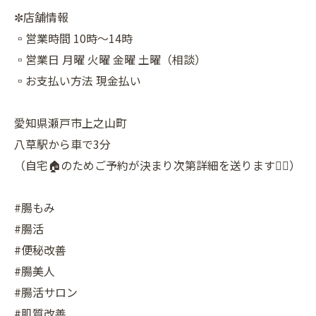
✼店舗情報
▫︎営業時間 10時〜14時
▫︎営業日 月曜 火曜 金曜 土曜（相談）
▫︎お支払い方法 現金払い
愛知県瀬戸市上之山町
八草駅から車で3分
（自宅🏠のためご予約が決まり次第詳細を送ります🙇‍♂️）
#腸もみ
#腸活
#便秘改善
#腸美人
#腸活サロン
#肌質改善